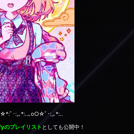
☆*:ﾟ･:,｡*:..｡o○☆ﾟ･:,｡*:..
tifyのプレイリスト
としても公開中！