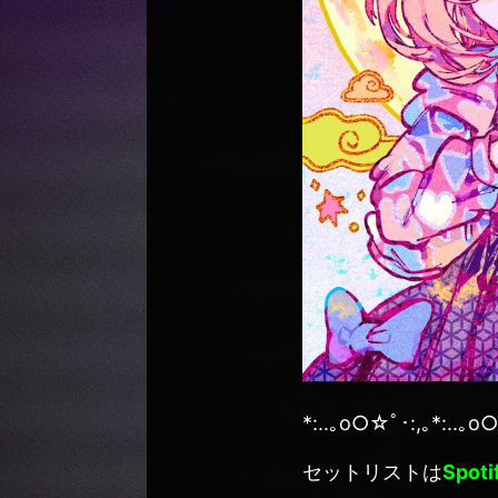
*:..｡o○☆ﾟ･:,｡*:..｡o○
セットリストは
Spo