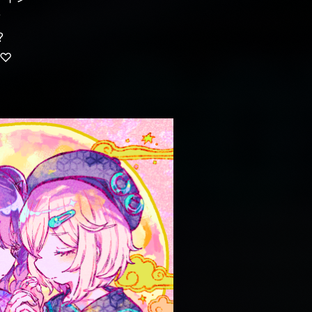
y
?
e♡