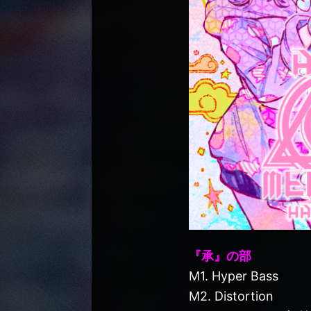
『承』の部
M1. Hyper Bass
M2. Distortion