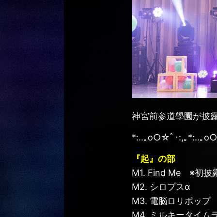
神宮前参道學園が披
*:..｡o○☆ﾟ･:,｡*:..｡o○
『起』の部
M1. Find Me ※初披
M2. シロプスα
M3. 電脳ロリポップ
M4. ミルキータイム