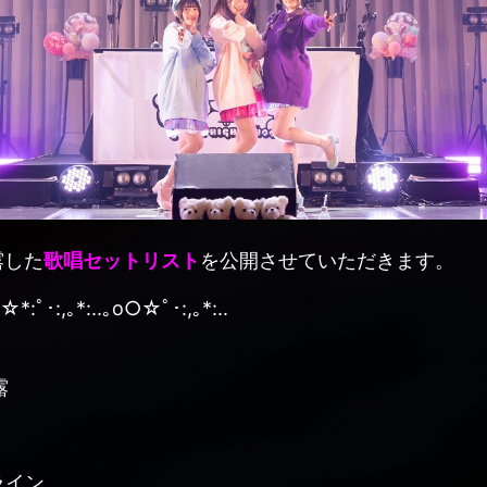
露した
歌唱セットリスト
を公開させていただきます。
☆*:ﾟ･:,｡*:..｡o○☆ﾟ･:,｡*:..
露
ライン