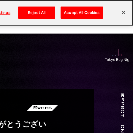
ttings
Reject All
Accept All Cookies
Area Sponsor
Guidelines
Tokyo Bug Night 
EFFECT
Event
りがとうござい
ON