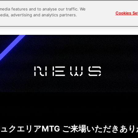
media features and to analyse our traffic. We
Cookies Se
edia, advertising and analytics partners.
s
World
Cast&Staff
Event
Media
Goods
ジュクエリアMTG ご来場いただきあ