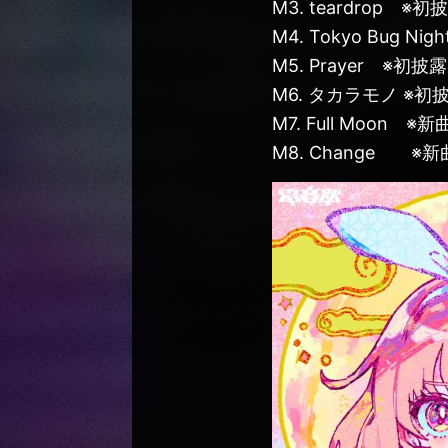
M3. teardrop ※初
M4. Tokyo Bug Nig
M5. Prayer ※初披露
PRE
M6. タカラモノ ※初
M7. Full Moon ※新
M8. Change ※新曲