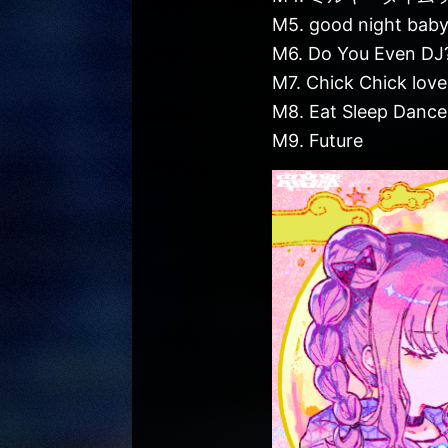
M5. good night bab
M6. Do You Even DJ
M7. Chick Chick lov
M8. Eat Sleep Dance
M9. Future