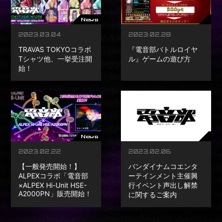
News
2023.03.04
2023.02.28
TRAVAS TOKYOコラボ
『電音部バトルロイヤ
Tシャツ他、一挙受注開
ル』ゲームの遊び方
始！
News
2023.02.22
2023.02.06
【一般発売開始！】
バンダイナムコエンタ
ALPEXコラボ「電音部
ーテインメント主催興
×ALPEX Hi-Unit HSE-
行イベント声出し解禁
A2000PN」販売開始！
に関するご案内