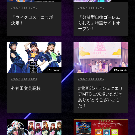
2023.03.25
2023.03.25
「ウィクロス」コラボ
「分散型自律ゴーレム
決定！
りむる」特設サイトオ
ープン！
PREV
NEXT
Other
Event
2023.03.09
2023.03.05
外神田文芸高校
#電音部ハラジュクエリ
アMTG ご来場いただき
ありがとうございまし
た！