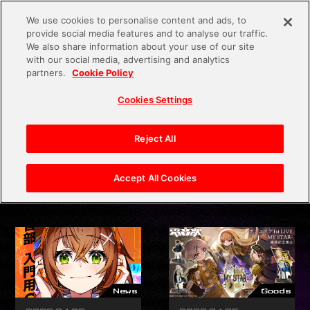
We use cookies to personalise content and ads, to
provide social media features and to analyse our traffic.
We also share information about your use of our site
with our social media, advertising and analytics
News
partners.
Cookie Policy
Tokyo Bug 
World
Cookies Settings
Introduction
Reject All
Character
All
Event
Goods
Media
Keyword
Accept All Cookies
News
Release
Other
Cast&Staff
Cast&Staff
Event
Media
News
Goods