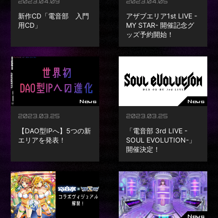
2023.04.09
2023.04.05
Movie
新作CD「電音部 入門
アザブエリア1st LIVE -
用CD」
MY STAR- 開催記念グ
Goods
ッズ予約開始！
Area Sponsor
Guidelines
News
News
2023.03.25
2023.03.25
【DAO型IPへ】5つの新
「電音部 3rd LIVE -
エリアを発表！
SOUL EVOLUTION-」
開催決定！
News